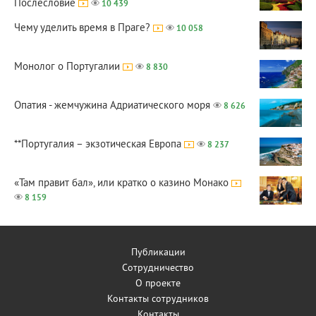
Послесловие
10 439
Чему уделить время в Праге?
10 058
Монолог о Португалии
8 830
Опатия - жемчужина Адриатического моря
8 626
**Португалия – экзотическая Европа
8 237
«Там правит бал», или кратко о казино Монако
8 159
Публикации
Сотрудничество
О проекте
Контакты сотрудников
Контакты