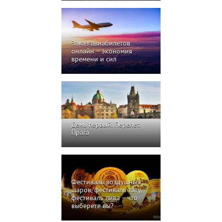
Заказ авиабилетов
онлайн – экономия
времени и сил
День первый. Перелет.
Прага
Фестиваль воздушных
шаров, фестиваль тату,
фестиваль пива – что
выберете вы?