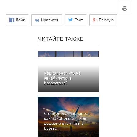
Лайк
Нравится
Твит
Плюсую
ЧИТАЙТЕ ТАКЖЕ
Как сэкономить на
авиабилетах в
Казахстане?
Стоимость авиабилетов:
как приобрести самые
дешевые варианты в
Бургас