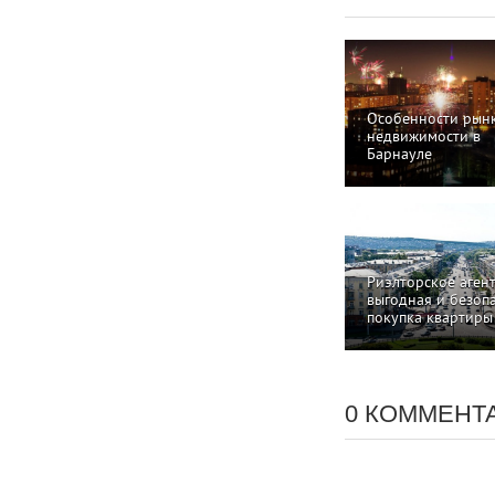
Особенности рын
недвижимости в
Барнауле
Риэлторское агент
выгодная и безоп
покупка квартиры
0 КОММЕНТ