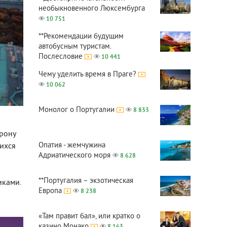
необыкновенного Люксембурга
10 751
**Рекомендации будущим
автобусным туристам.
Послесловие
10 441
Чему уделить время в Праге?
10 062
Монолог о Португалии
8 833
орону
Опатия - жемчужина
ихся
Адриатического моря
8 628
**Португалия – экзотическая
иками.
Европа
8 238
«Там правит бал», или кратко о
казино Монако