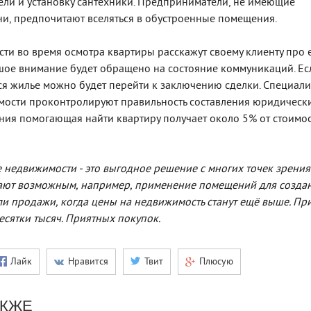
ли и установку сантехники. Предприниматели, не имеющие
и, предпочитают вселяться в обустроенные помещения.
ти во время осмотра квартиры расскажут своему клиенту про 
шое внимание будет обращено на состояние коммуникаций. Ес
ся жилье можно будет перейти к заключению сделки. Специал
мости проконтролируют правильность составления юридическ
ния помогающая найти квартиру получает около 5% от стоимо
е недвижимости - это выгодное решение с многих точек зрения.
лают возможным, например, применение помещений для созда
ли продажи, когда цены на недвижимость станут ещё выше. Пр
есятки тысяч. Приятных покупок.
Лайк
Нравится
Твит
Плюсую
АКЖЕ