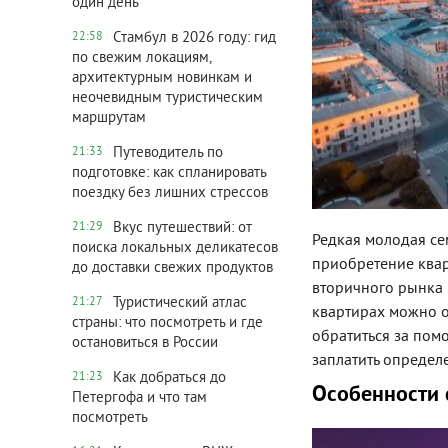
один день
Стамбул в 2026 году: гид
22:58
по свежим локациям,
архитектурным новинкам и
неочевидным туристическим
маршрутам
Путеводитель по
21:33
подготовке: как спланировать
поездку без лишних стрессов
Вкус путешествий: от
21:29
Редкая молодая се
поиска локальных деликатесов
приобретение квар
до доставки свежих продуктов
вторичного рынка
Туристический атлас
21:27
квартирах можно 
страны: что посмотреть и где
обратиться за пом
остановиться в России
заплатить определ
Как добраться до
21:23
Особенности 
Петергофа и что там
посмотреть