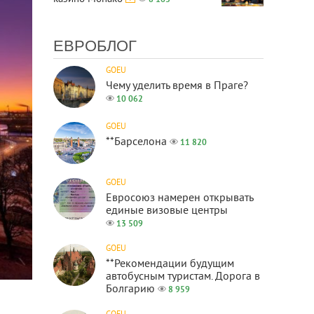
8 163
ЕВРОБЛОГ
GOEU
Чему уделить время в Праге?
10 062
GOEU
**Барселона
11 820
GOEU
Евросоюз намерен открывать
единые визовые центры
13 509
GOEU
**Рекомендации будущим
автобусным туристам. Дорога в
Болгарию
8 959