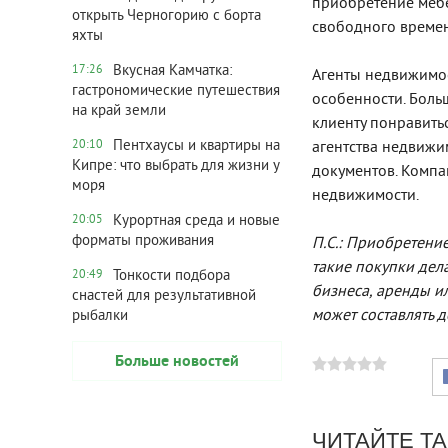
приобретение мебе
открыть Черногорию с борта
свободного времен
яхты
Вкусная Камчатка:
17:26
Агенты недвижимос
гастрономические путешествия
особенности. Боль
на край земли
клиенту понравить
Пентхаусы и квартиры на
агентства недвижи
20:10
Кипре: что выбрать для жизни у
документов. Компа
моря
недвижимости.
Курортная среда и новые
20:05
форматы проживания
П.С.: Приобретени
такие покупки де
Тонкости подбора
20:49
бизнеса, аренды и
снастей для результативной
может составлять д
рыбалки
Больше новостей
ЧИТАЙТЕ Т