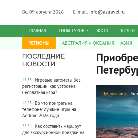
Вс, 09 августа 2026
E-mail:
info@astravel.ru
ГЛАВНАЯ
ТИПЫ ТУРОВ
ФОТО
ВИДЕО
РЕГИОНЫ
АВСТРАЛИЯ и ОКЕАНИЯ
АЗИЯ
Приобре
ПОСЛЕДНИЕ
НОВОСТИ
Петербу
Игровые автоматы без
16:33
регистрации: как устроена
бесплатная игра?
Публикации
Авт
Во что поиграть на
16:23
телефоне: лучшие игры на
Android 2026 года
Как составить маршрут
23:36
для экскурсионной поездки на