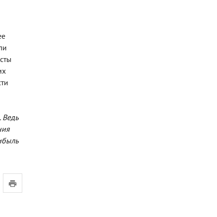
ее
ли
исты
их
сти
 Ведь
ния
ибыль