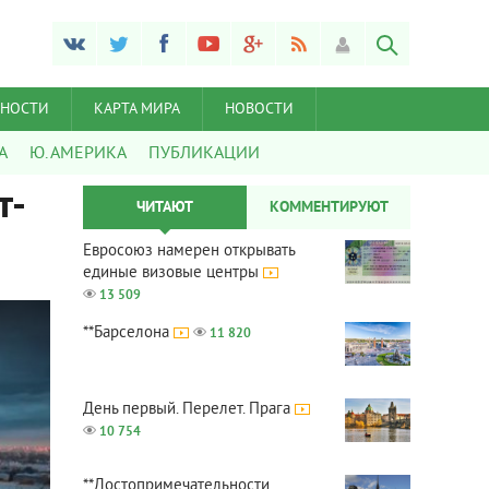
ЬНОСТИ
КАРТА МИРА
НОВОСТИ
А
Ю. АМЕРИКА
ПУБЛИКАЦИИ
т-
ЧИТАЮТ
КОММЕНТИРУЮТ
Евросоюз намерен открывать
единые визовые центры
13 509
**Барселона
11 820
День первый. Перелет. Прага
10 754
**Достопримечательности