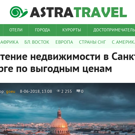
ОТЕЛИ
ГОРОДА
КУРОРТЫ
ДОСТОПРИМЕЧАТЕЛ
АФРИКА
БЛ. ВОСТОК
ЕВРОПА
СТРАНЫ СНГ
С. АМЕРИК
тение недвижимости в Санк
рге по выгодным ценам
ор:
goeu
8-06-2018, 13:08
2 255
0