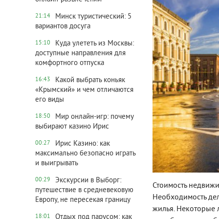
Минск туристический: 5
21:14
вариантов досуга
Куда улететь из Москвы:
15:10
доступные направления для
комфортного отпуска
Какой выбрать коньяк
16:43
«Крымский» и чем отличаются
его виды
Мир онлайн-игр: почему
18:50
выбирают казино Ирис
Ирис Казино: как
00:27
максимально безопасно играть
и выигрывать
Экскурсии в Выборг:
00:29
Стоимость недвижи
путешествие в средневековую
Необходимость дел
Европу, не пересекая границу
жилья. Некоторые 
Отдых под парусом: как
18:01