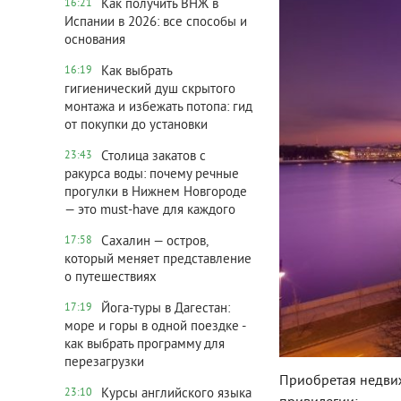
Как получить ВНЖ в
16:21
Испании в 2026: все способы и
основания
Как выбрать
16:19
гигиенический душ скрытого
монтажа и избежать потопа: гид
от покупки до установки
Столица закатов с
23:43
ракурса воды: почему речные
прогулки в Нижнем Новгороде
— это must-have для каждого
Сахалин — остров,
17:58
который меняет представление
о путешествиях
Йога-туры в Дагестан:
17:19
море и горы в одной поездке -
как выбрать программу для
перезагрузки
Приобретая недвиж
Курсы английского языка
23:10