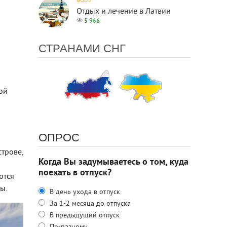
GOEU
Отдых и лечение в Латвии
5 966
СТРАНАМИ СНГ
ой
ОПРОС
трове,
Когда Вы задумываетесь о том, куда
поехать в отпуск?
ются
ы.
В день ухода в отпуск
За 1-2 месяца до отпуска
В предыдущий отпуск