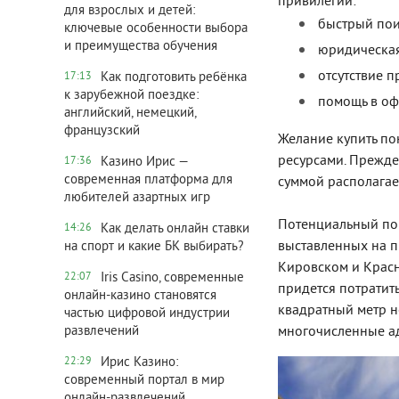
привилегии:
для взрослых и детей:
быстрый пои
ключевые особенности выбора
и преимущества обучения
юридическа
отсутствие 
Как подготовить ребёнка
17:13
к зарубежной поездке:
помощь в оф
английский, немецкий,
французский
Желание купить по
ресурсами. Прежде
Казино Ирис —
17:36
современная платформа для
суммой располагает
любителей азартных игр
Потенциальный пок
Как делать онлайн ставки
14:26
выставленных на п
на спорт и какие БК выбирать?
Кировском и Красн
Iris Сasino, современные
22:07
придется потратит
онлайн-казино становятся
квадратный метр н
частью цифровой индустрии
многочисленные ад
развлечений
Ирис Казино:
22:29
современный портал в мир
онлайн-развлечений