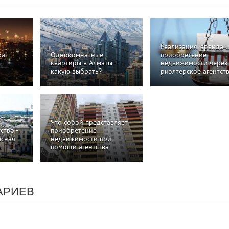
Реализация, аренда 
ка
Однокомнатные
приобретение
квартиры в Алматы -
недвижимости через
какую выбрать?
риэлтерское агентст
Что собой представляет
ство -
приобретение
асная
недвижимости при
помощи агентства
АРИЕВ