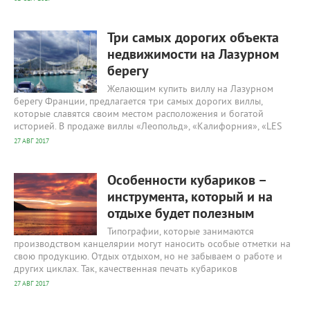
2 316
0
Три самых дорогих объекта
недвижимости на Лазурном
берегу
Желающим купить виллу на Лазурном
берегу Франции, предлагается три самых дорогих виллы,
которые славятся своим местом расположения и богатой
историей. В продаже виллы «Леопольд», «Калифорния», «LES
27 АВГ 2017
2 755
0
Особенности кубариков –
инструмента, который и на
отдыхе будет полезным
Типографии, которые занимаются
производством канцелярии могут наносить особые отметки на
свою продукцию. Отдых отдыхом, но не забываем о работе и
других циклах. Так, качественная печать кубариков
27 АВГ 2017
2 572
0