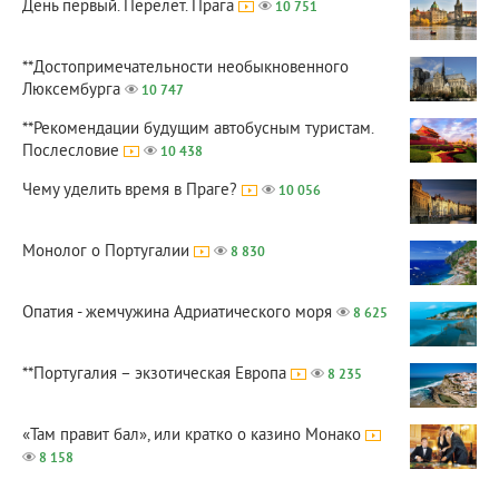
День первый. Перелет. Прага
10 751
**Достопримечательности необыкновенного
Люксембурга
10 747
**Рекомендации будущим автобусным туристам.
Послесловие
10 438
Чему уделить время в Праге?
10 056
Монолог о Португалии
8 830
Опатия - жемчужина Адриатического моря
8 625
**Португалия – экзотическая Европа
8 235
«Там правит бал», или кратко о казино Монако
8 158