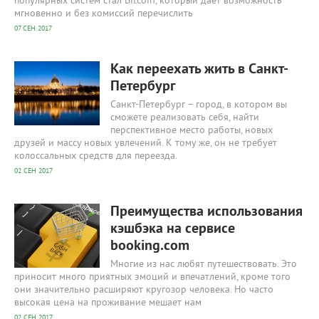
популярных систем стал Bitcoin, который дает возможность
мгновенно и без комиссий перечислить
07 СЕН 2017
2 874
0
Как переехать жить в Санкт-
Петербург
Санкт-Петербург – город, в котором вы
сможете реализовать себя, найти
перспективное место работы, новых
друзей и массу новых увлечений. К тому же, он не требует
колоссальных средств для переезда.
02 СЕН 2017
2 485
0
Преимущества использования
кэшбэка на сервисе
booking.com
Многие из нас любят путешествовать. Это
приносит много приятных эмоций и впечатлений, кроме того
они значительно расширяют кругозор человека. Но часто
высокая цена на проживание мешает нам
02 СЕН 2017