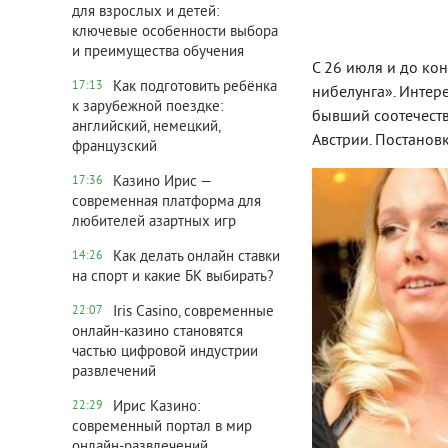
для взрослых и детей:
ключевые особенности выбора
и преимущества обучения
С 26 июля и до ко
Как подготовить ребёнка
17:13
нибелунга». Интер
к зарубежной поездке:
бывший соотечеств
английский, немецкий,
Австрии. Постанов
французский
Казино Ирис —
17:36
современная платформа для
любителей азартных игр
Как делать онлайн ставки
14:26
на спорт и какие БК выбирать?
Iris Сasino, современные
22:07
онлайн-казино становятся
частью цифровой индустрии
развлечений
Ирис Казино:
22:29
современный портал в мир
онлайн-развлечений