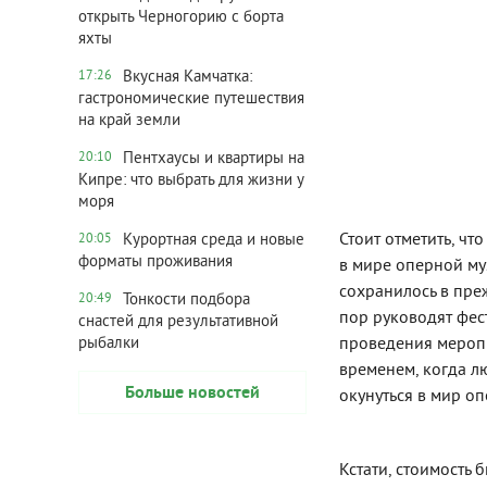
открыть Черногорию с борта
яхты
Вкусная Камчатка:
17:26
гастрономические путешествия
на край земли
Пентхаусы и квартиры на
20:10
Кипре: что выбрать для жизни у
моря
Стоит отметить, ч
Курортная среда и новые
20:05
форматы проживания
в мире оперной муз
сохранилось в пре
Тонкости подбора
20:49
пор руководят фест
снастей для результативной
проведения меропри
рыбалки
временем, когда л
Больше новостей
окунуться в мир о
Кстати, стоимость 