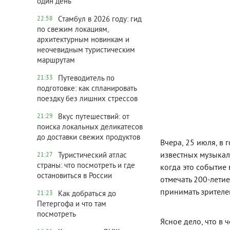
один день
Стамбул в 2026 году: гид
22:58
по свежим локациям,
архитектурным новинкам и
неочевидным туристическим
маршрутам
Путеводитель по
21:33
подготовке: как спланировать
поездку без лишних стрессов
Вкус путешествий: от
21:29
поиска локальных деликатесов
до доставки свежих продуктов
Вчера, 25 июля, в 
известных музыкал
Туристический атлас
21:27
страны: что посмотреть и где
когда это событие 
остановиться в России
отмечать 200-лети
принимать зрителей
Как добраться до
21:23
Петергофа и что там
посмотреть
Ясное дело, что в 