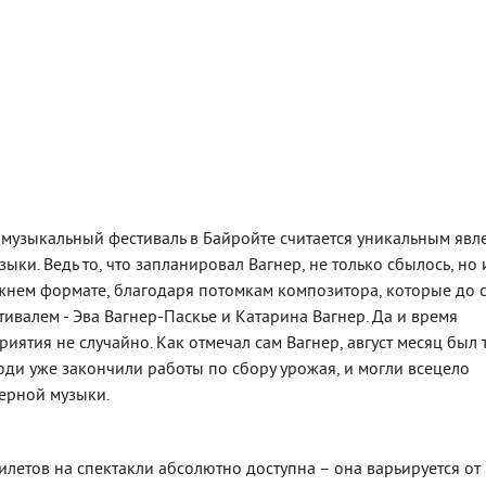
то музыкальный фестиваль в Байройте считается уникальным яв
ыки. Ведь то, что запланировал Вагнер, не только сбылось, но 
жнем формате, благодаря потомкам композитора, которые до 
ивалем - Эва Вагнер-Паскье и Катарина Вагнер. Да и время
ятия не случайно. Как отмечал сам Вагнер, август месяц был 
юди уже закончили работы по сбору урожая, и могли всецело
перной музыки.
билетов на спектакли абсолютно доступна – она варьируется от