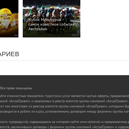
шных
тату,
Кубок Мельбурна –
что
самое известное событие
Австралии
АРИЕВ
 Все права защищены
йте стоимостные показатели туристских услуг являются частью оферты, предназначе
ний «АстраТрэвел» и занесенных в реестр агентств группы компаний «АстраТрэвел». 
кт тем агентствам из реестра агентств группы компаний «АстраТрэвел», которыми бу
оизводится в рублях по курсу, установленному договором между фирмами группы ком
мости турпродукта), содержащаяся на интернет-сайте www.astravel.ru предназначена
гентств, заключивших договоры с фирмами группы компаний «АстраТрэвел» и содержа