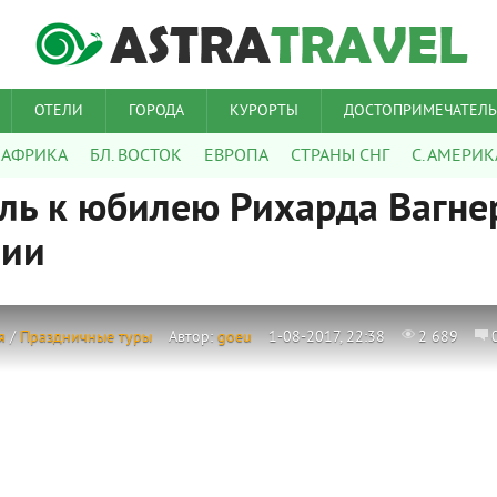
ОТЕЛИ
ГОРОДА
КУРОРТЫ
ДОСТОПРИМЕЧАТЕЛ
АФРИКА
БЛ. ВОСТОК
ЕВРОПА
СТРАНЫ СНГ
С. АМЕРИК
ль к юбилею Рихарда Вагне
нии
я
/
Праздничные туры
Автор:
goeu
1-08-2017, 22:38
2 689