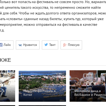
 Только вот попасть на фестиваль не совсем просто. Но, вариант
ий ценитель такого искусства, то непременно сможете найти
 для себя. Чтобы не ждать долгого ответа организаторов, можн
ть «словить» сданные назад билеты; купить тур, который уже
 мероприятие, можно отправиться на фестиваль в качестве
.д.
Лайк
Нравится
Твит
Плюсую
АКЖЕ
и в
Морской фестиваль в
Фестивали вина в
Котке
Висбадене и Рюдесх