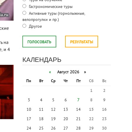
Туры на обучение
Гастрономические туры
Активные туры (горнолыжные,
велопрогулки и пр.)
Другое
йские
ГОЛОСОВАТЬ
РЕЗУЛЬТАТЫ
ь на
, и 4
КАЛЕНДАРЬ
«
Август 2026 »
Пн
Вт
Ср
Чт
Пт
Сб
Вс
1
2
3
4
5
6
7
8
9
10
11
12
13
14
15
16
17
18
19
20
21
22
23
24
25
26
27
28
29
30