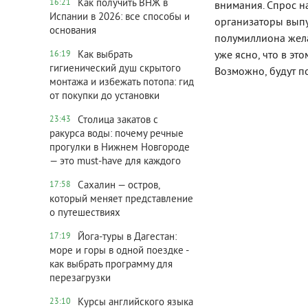
Как получить ВНЖ в
16:21
внимания. Спрос на
Испании в 2026: все способы и
организаторы выпу
основания
полумиллиона жела
уже ясно, что в эт
Как выбрать
16:19
гигиенический душ скрытого
Возможно, будут п
монтажа и избежать потопа: гид
от покупки до установки
Столица закатов с
23:43
ракурса воды: почему речные
прогулки в Нижнем Новгороде
— это must-have для каждого
Сахалин — остров,
17:58
который меняет представление
о путешествиях
Йога-туры в Дагестан:
17:19
море и горы в одной поездке -
как выбрать программу для
перезагрузки
Курсы английского языка
23:10