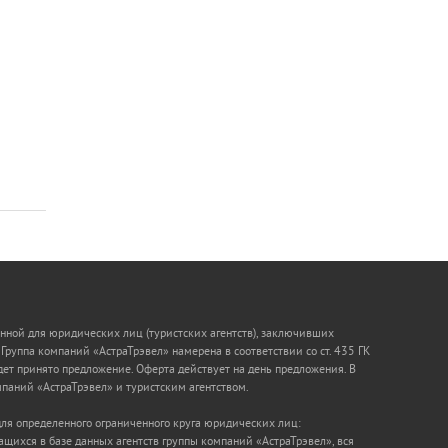
нной для юридических лиц (туристских агентств), заключивших
Группа компаний «АстраТрэвел» намерена в соответствии со ст. 435 ГК
дет принято предложение. Оферта действует на день предложения. В
паний «АстраТрэвел» и туристским агентством.
 для определенного ограниченного круга юридических лиц:
щихся в базе данных агентств группы компаний «АстраТрэвел», вся