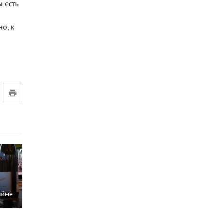
ы есть
о, к
айме