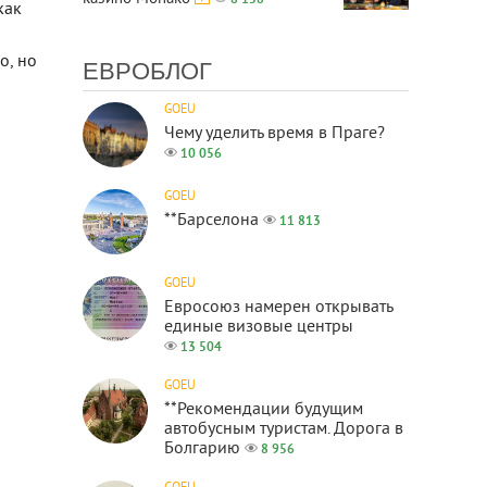
8 158
как
о, но
ЕВРОБЛОГ
GOEU
Чему уделить время в Праге?
10 056
GOEU
**Барселона
11 813
GOEU
Евросоюз намерен открывать
единые визовые центры
13 504
GOEU
**Рекомендации будущим
автобусным туристам. Дорога в
Болгарию
8 956