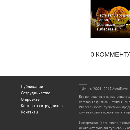
Фестиваль возду
шаров, фестиваль 
фестиваль пива – 
выберете вы?
0 КОММЕНТ
Публикации
18+
© 2004–2017 AstraTravel.
Сотрудничество
Все приведенные на настоящем са
О проекте
договоры с фирмами группы компа
Контакты сотрудников
РФ реализовать туристский проду
Контакты
случае акцепта оферты оплата пр
Информация (в том числе, о стои
исключительно для туристских а