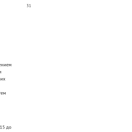
31
лением
и
сих
тем
 15 до