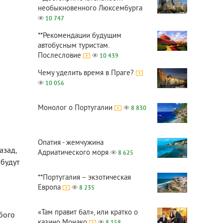
необыкновенного Люксембурга
10 747
**Рекомендации будущим
автобусным туристам.
Послесловие
10 439
Чему уделить время в Праге?
10 056
Монолог о Португалии
8 830
Опатия - жемчужина
азад,
Адриатического моря
8 625
 будут
**Португалия – экзотическая
Европа
8 235
«Там правит бал», или кратко о
обого
казино Монако