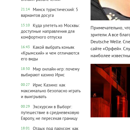
Минск туристический: 5
21:14
вариантов досуга
Куда улететь из Москвы:
15:10
Примечательно, что
доступные направления для
зрители. А все бл
комфортного отпуска
Deutsche Welle. Сп
Какой выбрать коньяк
16:43
сайте «Орфей». Слу
«Крымский» и чем отличаются
наиболее известных
его виды
Мир онлайн-игр: почему
18:50
выбирают казино Ирис
Ирис Казино: как
00:27
максимально безопасно играть
и выигрывать
Экскурсии в Выборг:
00:29
путешествие в средневековую
Европу, не пересекая границу
Отдых под парусом: как
18:01