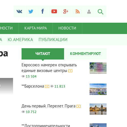
ЬНОСТИ
КАРТА МИРА
НОВОСТИ
А
Ю. АМЕРИКА
ПУБЛИКАЦИИ
ра
ЧИТАЮТ
КОММЕНТИРУЮТ
Евросоюз намерен открывать
единые визовые центры
13 504
0
**Барселона
11 813
День первый. Перелет. Прага
10 752
**Достопримечательности